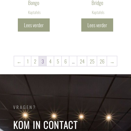
Bongo
Bridge
Kaptafels
Kaptafels
Lees verder
Lees verder
←
1
2
3
4
5
6
…
24
25
26
→
VRAGEN?
KOM IN CONTACT