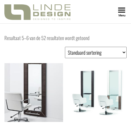
LINDEDESIGN
Designed
Menu
to
Inspire
KAPSALONIN
Resultaat 5–6 van de 52 resultaten wordt getoond