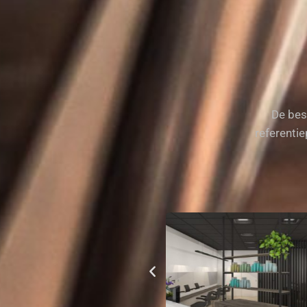
De bes
referentie