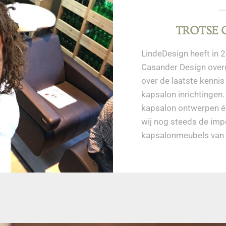
TROTSE
LindeDesign heeft in 2
Casander Design over
over de laatste kenni
kapsalon inrichtingen.
kapsalon ontwerpen én 
wij nog steeds de imp
kapsalonmeubels van