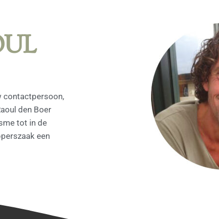
OUL
w contactpersoon,
Raoul den Boer
sme tot in de
apperszaak een