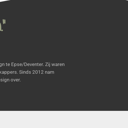
.”
n te Epse/Deventer. Zij waren
e kappers. Sinds 2012 nam
sign over.