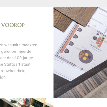
T VOOROP
 en
wasunits maakten
et gerenommeerde
eer dan 100-jarige
tse
Stuttgart staat
trouwbaarheid,
ign.