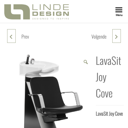
LINDEDESIGN
Designed
Menu
to
Inspire
KAPSALONIN
Prev
Volgende
BARBERCHAIR HERITAGE
LAVASIT JOY BOW
LavaSit
Joy
Cove
LavaSit Joy Cove