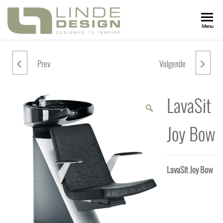
LINDEDESIGN
Designed
Menu
to
Inspire
KAPSALONIN
Prev
Volgende
LAVASIT JOY COVE
LAVASIT JOY MELLOW
LavaSit
Joy Bow
LavaSit Joy Bow