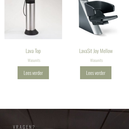
Lava Top
LavaSit Joy Mellow
Wasunits
Wasunits
Lees verder
Lees verder
VRAGEN?