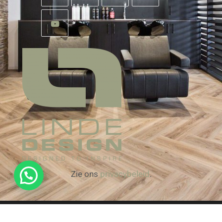
Zie ons
privacybeleid
.
Contact opnemen
© 2025 LindeDesign. Website created by
Deyval.nl