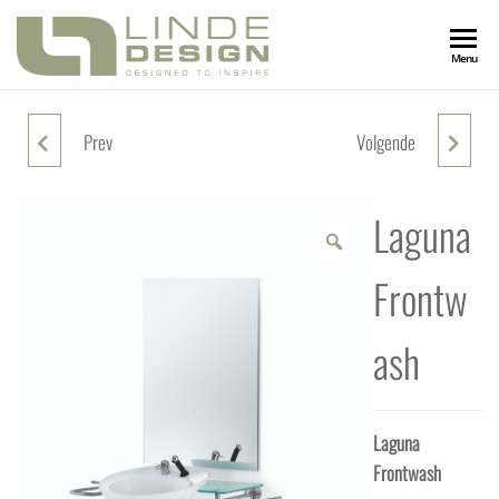
LINDEDESIGN
Designed
Menu
to
Inspire
KAPSALONIN
Prev
Volgende
LAVA TOP
LAVASIT DELUXE MET SHIATSU
MASSAGE
Laguna
Frontw
ash
Laguna
Frontwash