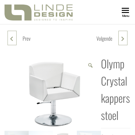
LINDEDESIGN
Designed
Menu
to
Inspire
KAPSALONIN
Prev
Volgende
OLYMP COSMO KAPPERSSTOEL
OLYMP COVE KAPPERSSTOEL
Olymp
Crystal
kappers
stoel