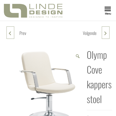
LINDEDESIGN
Designed
Menu
to
Inspire
KAPSALONIN
Prev
Volgende
OLYMP CRYSTAL KAPPERSSTOEL
OLYMP KITE KAPPERSSTOEL
Olymp
Cove
kappers
stoel