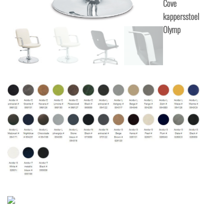
Cove
kappersstoel
Olymp