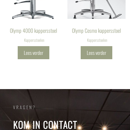
Olymp 4000 kappersstoel
Olymp Cosmo kappersstoel
Kappersstoelen
Kappersstoelen
Lees verder
Lees verder
VRAGEN?
KOM IN CONTACT